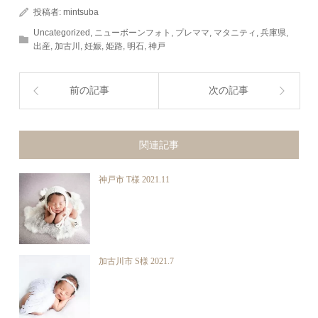
投稿者:
mintsuba
Uncategorized
,
ニューボーンフォト
,
プレママ
,
マタニティ
,
兵庫県
,
出産
,
加古川
,
妊娠
,
姫路
,
明石
,
神戸
前の記事
次の記事
関連記事
神戸市 T様 2021.11
加古川市 S様 2021.7