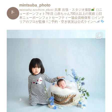
mintsuba_photo
𝑚𝑖𝑛𝑡𝑠𝑢𝑏𝑎 𝑛𝑒𝑤𝑏𝑜𝑟𝑛 𝑝ℎ𝑜𝑡𝑜 兵庫 出張・スタジオ撮影
◻︎ニ
ューボーンフォト7年目
◻︎赤ちゃん700人以上の実績
◻︎日
本ニューボーンフォトセーフティー協会資格保有
◻︎インテ
リアのプロが監修
⇩ご予約・空き状況は公式ラインへ