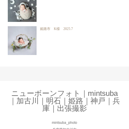
姫路市 K様 2025.7
ニューボーンフォト｜mintsuba
｜加古川｜明石｜姫路｜神戸｜兵
庫｜出張撮影
mintsuba_photo