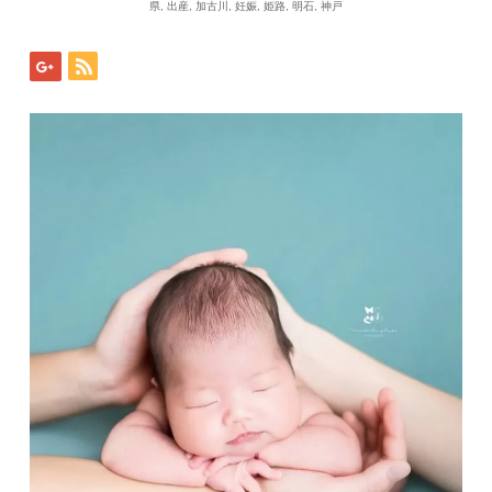
県
,
出産
,
加古川
,
妊娠
,
姫路
,
明石
,
神戸