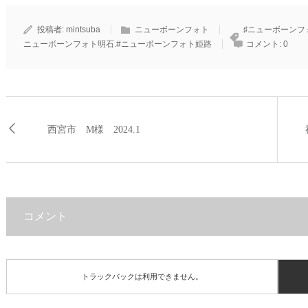
投稿者:
mintsuba
ニューボーンフォト
♯ニューボーンフ
ニューボーンフォト明石.#ニューボーンフォト姫路
コメント:
0
西宮市 M様 2024.1
コメント
トラックバックは利用できません。