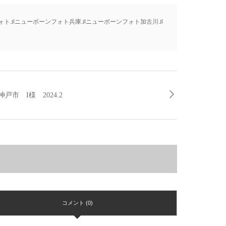
ォト.♯ニューボーンフォト兵庫.♯ニューボーンフォト加古川.♯
神戸市 I様 2024.2
コメント (0)